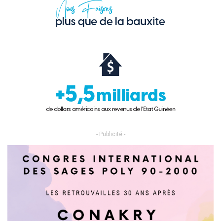
- Publicité -