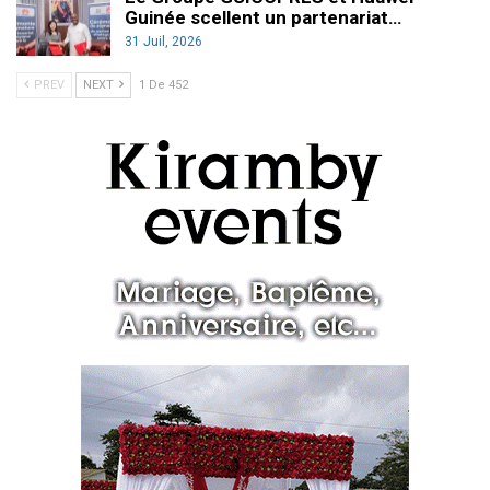
Guinée scellent un partenariat…
31 Juil, 2026
PREV
NEXT
1 De 452