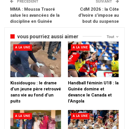
PRÉCÉDENT
SUIVANT
MMA : Moussa Traoré
CdM 2026 : la Côte
salue les avancées de la
d’Ivoire s’impose au
discipline en Guinée
bout du suspense
vous pourriez aussi aimer
Tout
A LA UNE
A LA UNE
Kissidougou : le drame
Handball féminin U18 : la
d’un jeune père retrouvé
Guinée domine et
sans vie au fond d’un
devance le Canada et
puits
l’Angola
A LA UNE
A LA UNE