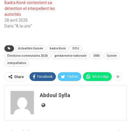
Badra Koné contestent sa
détention et interpellent les
autorités
28 avril 2026
Dans "A la une"
Actualités Guinée
badra Koné
DCIJ
Élections communales 2026
gendarmerie nationale
GMD
Guinée
interpellation
Facebook
Twitter
WhatsApp
Share
Abdoul Sylla