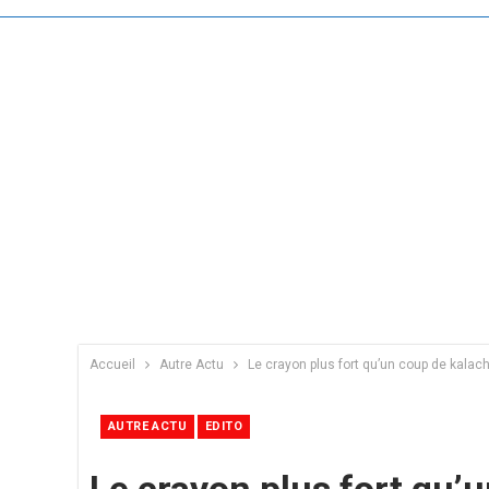
Accueil
Autre Actu
Le crayon plus fort qu’un coup de kalac
AUTRE ACTU
EDITO