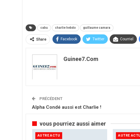
cabu
charlie hebdo
guillaume camara
Facebook
Twitter
Courriel
Share
Guinee7.com
PRÉCÉDENT
Alpha Condé aussi est Charlie !
vous pourriez aussi aimer
AUTRE ACTU
AUTRE ACT