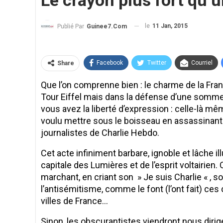
Le crayon plus fort qu’
le
11 Jan, 2015
Publié Par
Guinee7.com
Facebook
Twitter
Courriel
Share
Que l’on comprenne bien : le charme de la Fran
Tour Eiffel mais dans la défense d’une somme 
vous avez la liberté d’expression : celle-là m
voulu mettre sous le boisseau en assassinant
journalistes de Charlie Hebdo.
Cet acte infiniment barbare, ignoble et lâche ill
capitale des Lumières et de l’esprit voltairien. 
marchant, en criant son » Je suis Charlie « , so
l’antisémitisme, comme le font (l’ont fait) ce
villes de France…
Sinon, les obscurantistes viendront nous dirig