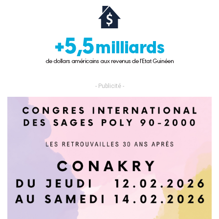
- Publicité -