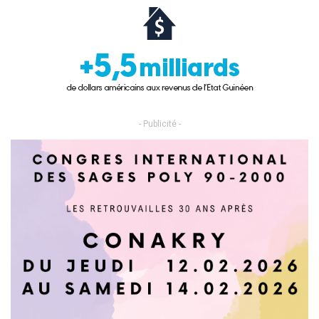
- Publicité -