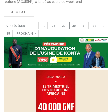
routière (AGUISER), a lancé au cours du week-end…
LIRE LA SUITE...
PRÉCÉDENT
1
…
28
29
30
31
32
…
35
PROCHAIN